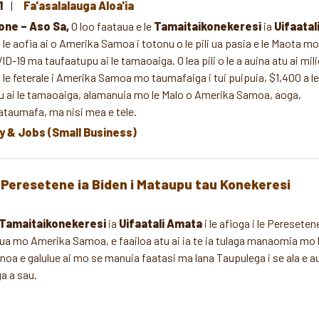
1
Fa'asalalauga Aloa'ia
one – Aso Sa,
O loo faataua e le
Tamaitaikonekeresi
ia
Uifaatal
 le aofia ai o Amerika Samoa i totonu o le pili ua pasia e le Maota mo
D-19 ma taufaatupu ai le tamaoaiga. O lea pili o le a auina atu ai mil
 le feterale i Amerika Samoa mo taumafaiga i tui puipuia, $1,400 a le
u ai le tamaoaiga, alamanuia mo le Malo o Amerika Samoa, aoga,
taumafa, ma nisi mea e tele.
 & Jobs (Small Business)
i le Peresetene ia Biden i Mataupu tau Konekeresi
Tamaitaikonekeresi
ia
Uifaatali Amata
i le afioga i le Pereseten
taua mo Amerika Samoa, e faailoa atu ai ia te ia tulaga manaomia mo 
noa e galulue ai mo se manuia faatasi ma lana Taupulega i se ala e a
a a sau.