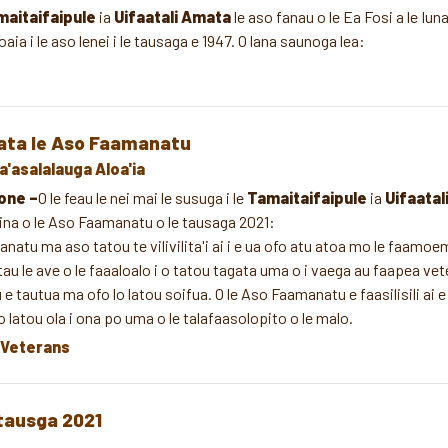
aitaifaipule
ia
Uifaatali Amata
le aso fanau o le Ea Fosi a le Iun
ia i le aso lenei i le tausaga e 1947. O lana saunoga lea:
ata le Aso Faamanatu
a'asalalauga Aloa'ia
one –
O le feau le nei mai le susuga i le
Tamaitaifaipule
ia
Uifaatal
aina o le Aso Faamanatu o le tausaga 2021:
anatu ma aso tatou te vilivilita'i ai i e ua ofo atu atoa mo le faamo
tau le ave o le faaaloalo i o tatou tagata uma o i vaega au faapea vet
 e tautua ma ofo lo latou soifua. O le Aso Faamanatu e faasilisili ai e
o latou ola i ona po uma o le talafaasolopito o le malo.
Veterans
 tausga 2021