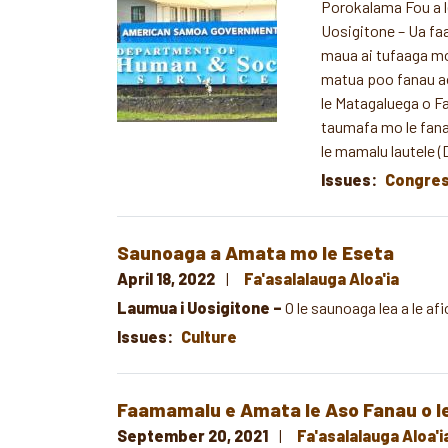
Porokalama Fou a l
Uosigitone – Ua faa
maua ai tufaaga mo
matua poo fanau aoga
le Matagaluega o F
taumafa mo le fana
le mamalu lautele 
Issues
:
Congre
Saunoaga a Amata mo le Eseta
April 18, 2022
Fa'asalalauga Aloa'ia
Laumua i Uosigitone –
O le saunoaga lea a le afi
Issues
:
Culture
Faamamalu e Amata le Aso Fanau o le 
September 20, 2021
Fa'asalalauga Aloa'i