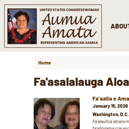
Skip
to
main
content
ABOU
Home
Fa'asalalauga Aloa
Faʻaalia e Ama
Image
January 15, 2026
Washington, D.C
Fa’alauiloa aloaia m
fa’ailogaina o le a