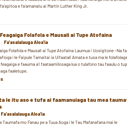
fa’apitoa e fa’amanatu ai Martin Luther King Jr.
Feagaiga Folafola e Mausali ai Tupe Atofaina
Fa'asalalauga Aloa'ia
iga Folafola e Mausali ai Tupe Atofaina Laumua i Uosigitone –Na faa
afioga i le Faipule Tamaitai ia Uifaatali Amata e tusa ma le folafolag
 feagaiga e faauma a’i faataamilosaga lua o tulafono tau faaulu o tu
saga faaletupe.
ss
ta le itu aso e tufa ai faamanuiaga tau mea tauma
a
Fa'asalalauga Aloa'ia
 Taumafa mo Fanau pe a Tuua Aoga i le Tau Mafanafana mai le