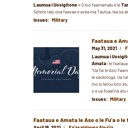
Laumua i Uosigitone –
O loo faamamalu e le
Tam
Setete talu ona faavae e avea ma Tautua, lea sa aloa
Issues
:
Military
Faataua e Am
May 31, 2021
F
Image
Laumua i Uosigit
Amata
i le faatau
"Ua fai le Aso Faam
le saolotoga. Ua ta
mo lo latou loto atu
o e ua foaaiina atu 
Issues
:
Military
Faataua e Amata le Aso o le Fu’a o le
April 16, 2021
Fa'asalalauga Aloa'ia