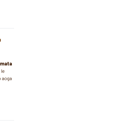
a
Amata
 le
mo aoga