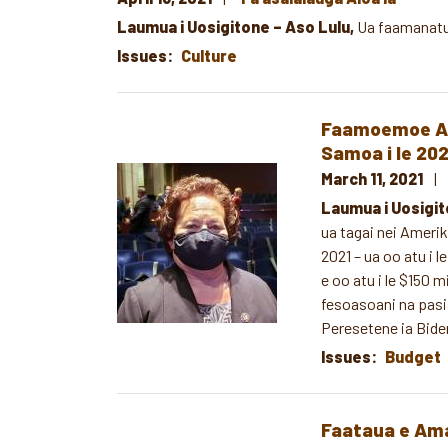
Laumua i Uosigitone – Aso Lulu,
Ua faamanatu
Issues
:
Culture
Faamoemoe Amat
Samoa i le 20
Image
March 11, 2021
Laumua i Uosigit
ua tagai nei Amerika
2021 – ua oo atu i l
e oo atu i le $150 m
fesoasoani na pasia 
Peresetene ia Biden
Issues
:
Budget
Faataua e Amat