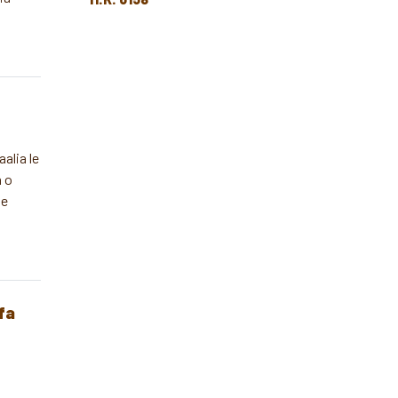
alia le
a o
pe
fa