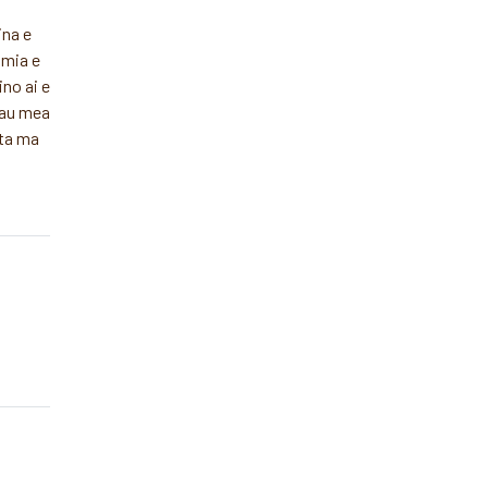
ina e
omia e
ino ai e
tau mea
ata ma