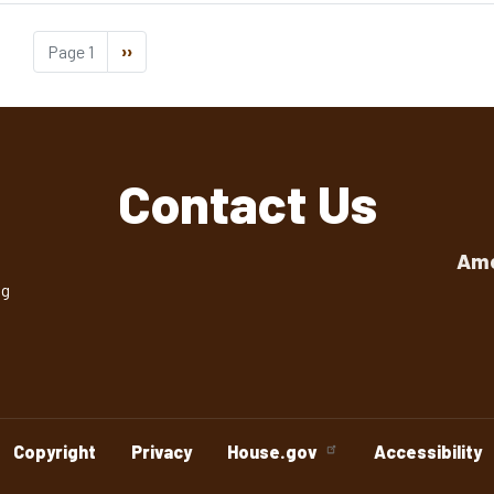
Page 1
Next
››
page
Contact Us
Ame
ng
Copyright
Privacy
House.gov
Accessibility