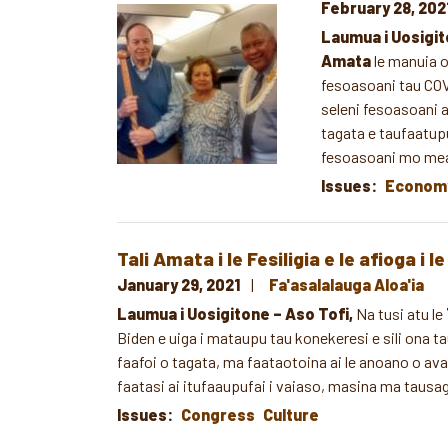
February 28, 202
Image
Laumua i Uosigit
Amata
le manuia o
fesoasoani tau COVI
seleni fesoasoani a
tagata e taufaatup
fesoasoani mo mea
Issues
:
Economy
Tali Amata i le Fesiligia e le afioga 
January 29, 2021
Fa'asalalauga Aloa'ia
Laumua i Uosigitone – Aso Tofi,
Na tusi atu le
Biden e uiga i mataupu tau konekeresi e sili ona 
faafoi o tagata, ma faataotoina ai le anoano o ava
faatasi ai itufaaupufai i vaiaso, masina ma tausag
Issues
:
Congress
Culture