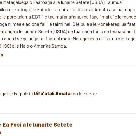
e Matagaluega o Faatoaga a le Iunaite Setete (USDA) Laumua i
iloa e le afioga i le Faipule Tamaitai ia Uifaatali Amata aso ua tuupo
 le porokalama EBT i le tau mafanafana, ma faaali mai ai e le mana
 ni mea e ao ona fai i le taimi nei. O le pule a le Konekeresi ua faat
aatoaga a le Iunaite Setete (USDA) se fuafuaga fou o se fesoasoani 
u aoga i se galuega fai faatasi ma le Matagaluega o Tautua mo Tag
(DHSS) o le Malo o Amerika Samoa.
ss
oga i le Faipule ia
Uifa’atali Amata
mo le Eseta:
Ea Fosi a le Iunaite Setete
a