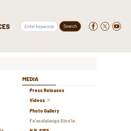
CES
MEDIA
Press Releases
Videos
Photo Gallery
Fa'asalalauga Aloa'ia
ia
H.R. 6158