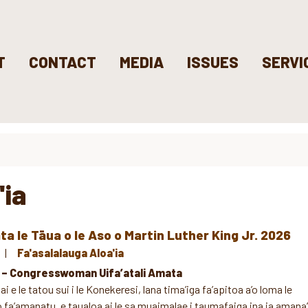
T
CONTACT
MEDIA
ISSUES
SERVI
'ia
ta le Tāua o le Aso o Martin Luther King Jr. 2026
Fa'asalalauga Aloa'ia
. – Congresswoman Uifa’atali Amata
ai e le tatou sui i le Konekeresi, lana tima’iga fa’apitoa a’o loma le
so fa’amanatu, e taualoa ai le sa muaimalae i taumafaiga ina ia amana’