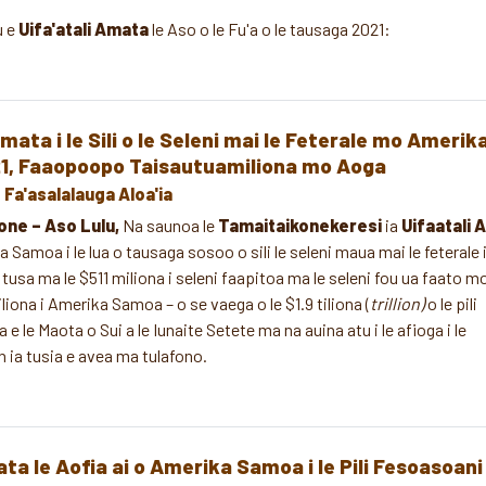
 e
Uifa'atali Amata
le Aso o le Fu'a o le tausaga 2021:
a i le Sili o le Seleni mai le Feterale mo Amerik
21, Faaopoopo Taisautuamiliona mo Aoga
Fa'asalalauga Aloa'ia
one – Aso Lulu,
Na saunoa le
Tamaitaikonekeresi
ia
Uifaatali 
 Samoa i le lua o tausaga sosoo o sili le seleni maua mai le feterale i
e tusa ma le $511 miliona i seleni faapitoa ma le seleni fou ua faato 
iliona i Amerika Samoa – o se vaega o le $1.9 tiliona (
trillion)
o le pili
e le Maota o Sui a le Iunaite Setete ma na auina atu i le afioga i le
 ia tusia e avea ma tulafono.
a le Aofia ai o Amerika Samoa i le Pili Fesoasoani