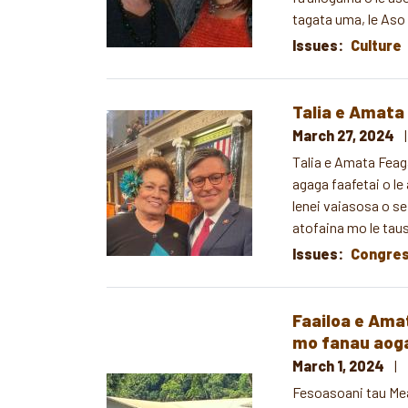
tagata uma, le Aso 
Issues
:
Culture
Talia e Amata 
Image
March 27, 2024
Talia e Amata Feaga
agaga faafetai o le 
lenei vaiasosa o se
atofaina mo le tau
Issues
:
Congre
Faailoa e Ama
mo fanau aog
March 1, 2024
Image
Fesoasoani tau Mea